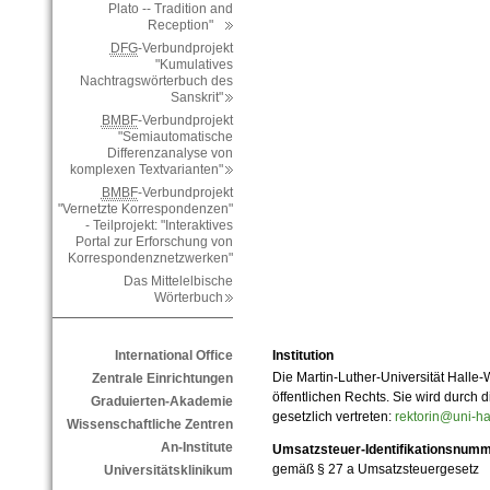
Plato -- Tradition and
Reception"
DFG
-Verbundprojekt
"Kumulatives
Nachtragswörterbuch des
Sanskrit"
BMBF
-Verbundprojekt
"Semiautomatische
Differenzanalyse von
komplexen Textvarianten"
BMBF
-Verbundprojekt
"Vernetzte Korrespondenzen"
- Teilprojekt: "Interaktives
Portal zur Erforschung von
Korrespondenznetzwerken"
Das Mittelelbische
Wörterbuch
Institution
International Office
Die Martin-Luther-Universität Halle-
Zentrale Einrichtungen
öffentlichen Rechts. Sie wird durch d
Graduierten-Akademie
gesetzlich vertreten:
rektorin@uni-ha
Wissenschaftliche Zentren
An-Institute
Umsatzsteuer-Identifikationsnum
gemäß § 27 a Umsatzsteuergesetz
Universitätsklinikum