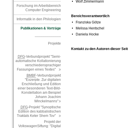
Wolf Zimmermann
Forschung im Arbeitsbereich
Computer Engineering
Bereichsverantwortlich
Informatik in den Philologien
Franziska Götze
Melissa Hentschel
Publikationen & Vorträge
Daniela Hocke
_____________
Projekte
Kontakt zu den Autoren dieser Seit
DFG
-Verbundprojekt "Semi-
automatische Kollationierung
verschiedensprachiger
Fassungen eines Textes"
BMBF
-Verbundprojekt
"Exzerpte. Zur digitalen
Erschließung und Edition
einer besonderen Text-Bild-
Konstellation am Beispiel
Johann Joachim
Winckelmanns"
DFG
-Projekt "Synoptische
Edition des kabbalistischen
Traktats Keter Shem Tov"
Projekt der
VolkswagenSiftung: "Digital