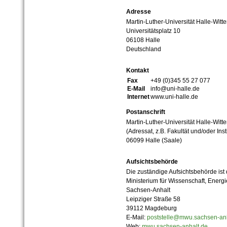
Adresse
Martin-Luther-Universität Halle-Witt
Universitätsplatz 10
06108 Halle
Deutschland
Kontakt
Fax
+49 (0)345 55 27 077
E-Mail
info@uni-halle.de
Internet
www.uni-halle.de
Postanschrift
Martin-Luther-Universität Halle-Witt
(Adressat, z.B. Fakultät und/oder Inst
06099 Halle (Saale)
Aufsichtsbehörde
Die zuständige Aufsichtsbehörde ist
Ministerium für Wissenschaft, Ener
Sachsen-Anhalt
Leipziger Straße 58
39112 Magdeburg
E-Mail:
poststelle@mwu.sachsen-anh
Web:
mwu.sachsen-anhalt.de