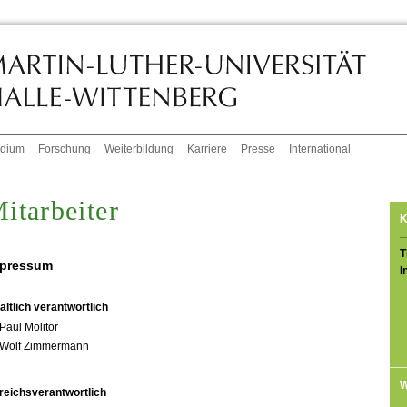
udium
Forschung
Weiterbildung
Karriere
Presse
International
itarbeiter
K
T
pressum
I
altlich verantwortlich
Paul Molitor
Wolf Zimmermann
W
reichsverantwortlich