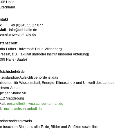
108 Halle
utschland
ntakt
x
+49 (0)345 55 27 077
Mail
info@uni-halle.de
ternet
www.uni-halle.de
stanschrift
tin-Luther-Universität Halle-Wittenberg
ressat, z.B. Fakultät und/oder Institut und/oder Abteilung)
099 Halle (Saale)
fsichtsbehörde
 zuständige Aufsichtsbehörde ist das
isterium für Wissenschaft, Energie, Klimaschutz und Umwelt des Landes
chsen-Anhalt
pziger Straße 58
112 Magdeburg
Mail:
poststelle@mwu.sachsen-anhalt.de
b:
mwu.sachsen-anhalt.de
heberrechtshinweis
te beachten Sie, dass alle Texte, Bilder und Grafiken sowie ihre