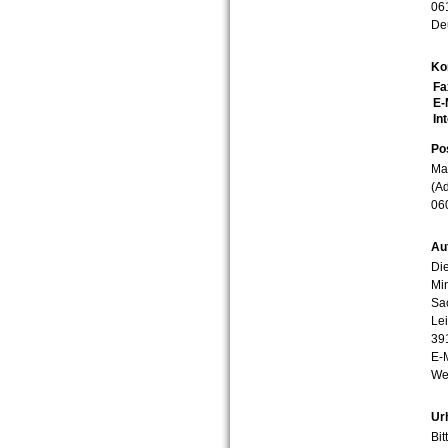
06
De
Ko
Fa
E-
In
Po
Mar
(Ad
06
Au
Die
Min
Sa
Lei
39
E-
We
Ur
Bit