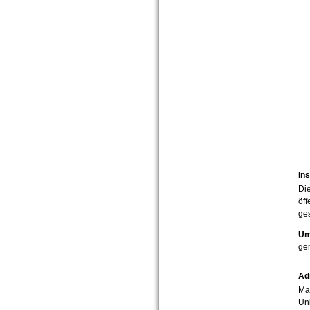
Ins
Die
öff
ges
Um
ge
Ad
Mar
Uni