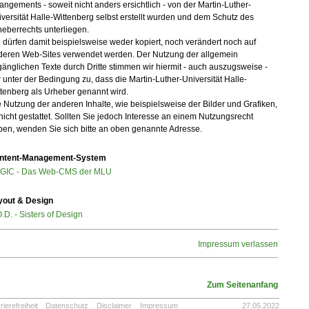
angements - soweit nicht anders ersichtlich - von der Martin-Luther-
versität Halle-Wittenberg selbst erstellt wurden und dem Schutz des
eberrechts unterliegen.
 dürfen damit beispielsweise weder kopiert, noch verändert noch auf
deren Web-Sites verwendet werden. Der Nutzung der allgemein
änglichen Texte durch Dritte stimmen wir hiermit - auch auszugsweise -
 unter der Bedingung zu, dass die Martin-Luther-Universität Halle-
tenberg als Urheber genannt wird.
 Nutzung der anderen Inhalte, wie beispielsweise der Bilder und Grafiken,
 nicht gestattet. Sollten Sie jedoch Interesse an einem Nutzungsrecht
ben, wenden Sie sich bitte an oben genannte Adresse.
ntent-Management-System
GIC - Das Web-CMS der MLU
yout & Design
.D. - Sisters of Design
Impressum verlassen
Zum Seitenanfang
rierefreiheit
Datenschutz
Disclaimer
Impressum
27.05.2022