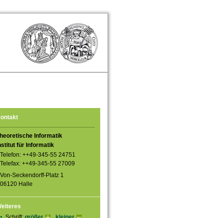
ontakt
heoretische Informatik
nstitut für Informatik
Telefon: ++49-345-55 24751
Telefax: ++49-345-55 27009
Von-Seckendorff-Platz 1
06120 Halle
eiteres
Schrift:
größer
kleiner