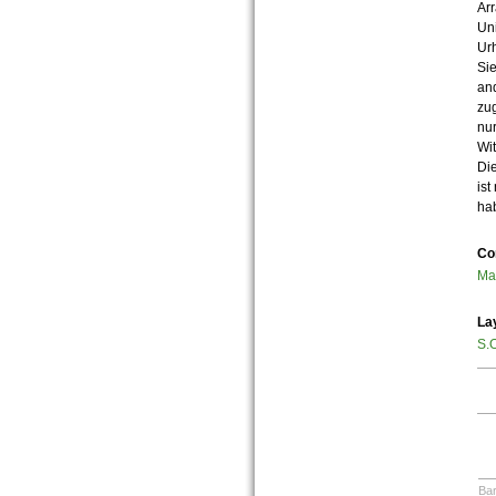
Arr
Uni
Urh
Sie
an
zug
nur
Wit
Die
ist
ha
Co
Ma
La
S.O
Bar