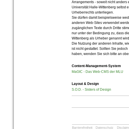
Arrangements - soweit nicht anders er
Universität Halle-Wittenberg selbst 
Urheberrechts unterliegen.
Sie dürfen damit beispielsweise wed
anderen Web-Sites verwendet werde
zugänglichen Texte durch Dritte sti
nur unter der Bedingung zu, dass die
Wittenberg als Urheber genannt wird
Die Nutzung der anderen Inhalte, wie
ist nicht gestattet. Sollten Sie jedo
haben, wenden Sie sich bitte an ob
Content-Management-System
MaGIC - Das Web-CMS der MLU
Layout & Design
S.O.D. - Sisters of Design
Barrierefreiheit
Datenschutz
Disclaim