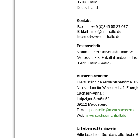
06108 Halle
Deutschland
Kontakt
Fax
+49 (0)345 55 27 077
E-Mail
info@uni-halle.de
Internet
www.uni-halle.de
Postanschrift
Martin-Luther-Universität Halle-Witt
(Adressat, z.B. Fakultät und/oder Inst
06099 Halle (Saale)
Aufsichtsbehörde
Die zuständige Aufsichtsbehörde ist
Ministerium für Wissenschaft, Ener
Sachsen-Anhalt
Leipziger Straße 58
39112 Magdeburg
E-Mail:
poststelle@mwu.sachsen-anh
Web:
mwu.sachsen-anhalt.de
Urheberrechtshinweis
Bitte beachten Sie, dass alle Texte, 