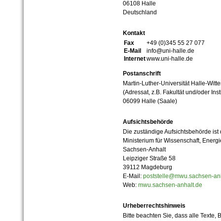
06108 Halle
Deutschland
Kontakt
Fax
+49 (0)345 55 27 077
E-Mail
info@uni-halle.de
Internet
www.uni-halle.de
Postanschrift
Martin-Luther-Universität Halle-Witt
(Adressat, z.B. Fakultät und/oder Inst
06099 Halle (Saale)
Aufsichtsbehörde
Die zuständige Aufsichtsbehörde ist
Ministerium für Wissenschaft, Ener
Sachsen-Anhalt
Leipziger Straße 58
39112 Magdeburg
E-Mail:
poststelle@mwu.sachsen-anh
Web:
mwu.sachsen-anhalt.de
Urheberrechtshinweis
Bitte beachten Sie, dass alle Texte, 