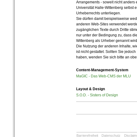
Arrangements - soweit nicht anders er
Universität Halle-Wittenberg selbst 
Urheberrechts unterliegen.
Sie dürfen damit beispielsweise wed
anderen Web-Sites verwendet werde
zugänglichen Texte durch Dritte sti
nur unter der Bedingung zu, dass die
Wittenberg als Urheber genannt wird
Die Nutzung der anderen Inhalte, wie
ist nicht gestattet. Sollten Sie jedo
haben, wenden Sie sich bitte an ob
Content-Management-System
MaGIC - Das Web-CMS der MLU
Layout & Design
S.O.D. - Sisters of Design
Barrierefreiheit
Datenschutz
Disclaim