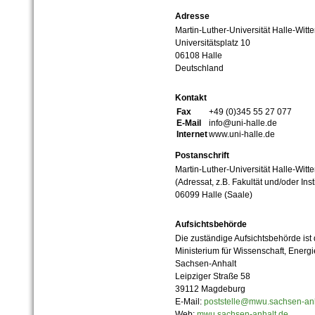
Adresse
Martin-Luther-Universität Halle-Witt
Universitätsplatz 10
06108 Halle
Deutschland
Kontakt
Fax
+49 (0)345 55 27 077
E-Mail
info@uni-halle.de
Internet
www.uni-halle.de
Postanschrift
Martin-Luther-Universität Halle-Witt
(Adressat, z.B. Fakultät und/oder Inst
06099 Halle (Saale)
Aufsichtsbehörde
Die zuständige Aufsichtsbehörde ist
Ministerium für Wissenschaft, Ener
Sachsen-Anhalt
Leipziger Straße 58
39112 Magdeburg
E-Mail:
poststelle@mwu.sachsen-anh
Web:
mwu.sachsen-anhalt.de