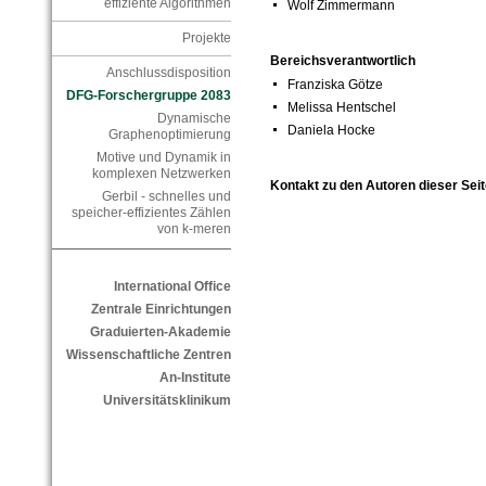
effiziente Algorithmen
Wolf Zimmermann
Projekte
Bereichsverantwortlich
Anschlussdisposition
Franziska Götze
DFG-Forschergruppe 2083
Melissa Hentschel
Dynamische
Daniela Hocke
Graphenoptimierung
Motive und Dynamik in
komplexen Netzwerken
Kontakt zu den Autoren dieser Seit
Gerbil - schnelles und
speicher-effizientes Zählen
von k-meren
International Office
Zentrale Einrichtungen
Graduierten-Akademie
Wissenschaftliche Zentren
An-Institute
Universitätsklinikum