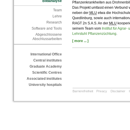
Bildanalyse
Pflanzenkrankheiten aus Drohnenbil
Das Projekt umfasst einen Verbund 
Team
neben der
MLU
etwa die Hochschule 
Lehre
Quedlinburg, sowie auch internatio
Research
RAGT 2n S.A.S. An der
MLU
kooperie
Software and Tools
seinem Team vom
Institut für Agra
Lehrstuhl Pflanzenzüchtung
.
Abgeschlossene
Abschlussarbeiten
[ more ... ]
International Office
Central institutes
Graduate Academy
Scientific Centres
Associated institutes
University hospitals
Barrierefreiheit
Privacy
Disclaimer