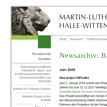
Study
Research
Continuing edu
Newsarchiv: B
The university
Faculties
Naturwissenschaftliche
Jahr 2025
Fakultät III - Agrar- und
Ernährungswissenschaften,
Geowissenschaften und
New project DiPredict
Informatik
Zum 1. Januar 2025 wurde das Proj
Jahren bis zum 31.12.2027 bewilligt.
Institute of Computer Science
Investitionsbank Sachsen-Anhalt a
Das Projekt beschäftigt sich mit der
Working Groups at the
Institute
der Weizenzüchtung mittels moderne
Rahmen des Projektes mit der Ertra