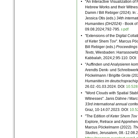
"An Interactive Visualization o
Hebrew Works and their Witnes
Damm / Bill Rebiger (2024). In:
Jessica Otis (eds.)
34th internat
Humanities (DH2024)
- Book of
09.08.2024;792-795.
⭳ pdf
"Extensions of the Digital Colla
of Keter Shem Ṭov". Marcus Pöc
Bill Rebiger (eds.)
Proceedings 
Texts
, Wiesbaden: Harrassowitz
Kabbalah, 2024;2:95-110. DOI:
"Auffinden und Analysieren kom
Arendts Denk- und Schreibwerks
Pöckelmann / Brigitte Grote (20
Humanities im deutschsprachi
26.02.-01.03.2024.
DOI:
10.528
"Word Clouds with Spatial Stabl
Witnesses". Janis Dähne / Marc
33rd international annual conf
Graz, 10-14.07.2023.
DOI:
10.5
"The Edition of
Keter Shem Ṭov
Explore, Retrace and Apprehend 
Marcus Pöckelmann (2022).
Th
Studies
, Jerusalem, 08.-12.08.