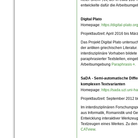
entwickelte dafür die Arbeitsumg
Digital Plato
Homepage:
https://digital-plato.o
Projektlaufzeit:
April 2016 bis Mär
Das Projekt Digital Plato untersuc
der antiken griechischen Literatur
interdisziplinäre Vorhaben bildet
paraphrasierter Textstellen, einge
Arbeitsumgebung
Paraphrasis
.
SaDA - Semi-automatische Diffe
komplexen Textvarianten
Homepage:
https://sada.uzi.uni-ha
Projektlaufzeit: September 2012 b
Im interdisziplinären Forschungsp
aus Informatik, Romanistik und Ge
Entwicklung interaktiver Werkzeug
Textzeugen eines Werkes. Zu den
CATview
.