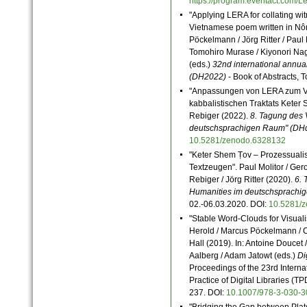
https://program.eventact.com/
"Applying LERA for collating wit
Vietnamese poem written in Nôm
Pöckelmann / Jörg Ritter / Paul 
Tomohiro Murase / Kiyonori Naga
(eds.)
32nd international annua
(DH2022)
- Book of Abstracts,
"Anpassungen von LERA zum Ve
kabbalistischen Traktats Keter
Rebiger (2022).
8. Tagung des 
deutschsprachigen Raum" (DH
10.5281/zenodo.6328132
"Keter Shem Ṭov ‒ Prozessualis
Textzeugen". Paul Molitor / Ger
Rebiger / Jörg Ritter (2020).
6. 
Humanities im deutschsprachi
02.-06.03.2020.
DOI:
10.5281/
"Stable Word-Clouds for Visual
Herold / Marcus Pöckelmann / Ch
Hall (2019). In: Antoine Doucet 
Aalberg / Adam Jatowt (eds.)
Di
Proceedings of the 23rd Intern
Practice of Digital Libraries (
237. DOI:
10.1007/978-3-030-
"Bridging the Gap between Pla