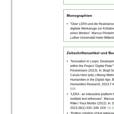
Monographien
"Über LERA und die Realisieru
digitale Werkzeuge zur Kollati
eines Werkes". Marcus Pöckelma
Luther-Universität Halle-Witten
Zeitschriftenartikel und B
"Innovation in Loops: Developi
within the Project ‘Digital Pla
Pöckelmann (2023). In: Birgit Sc
Carola Hein (eds.)
Mixing Metho
Humanities in the Digital Age
, 
Humanities Research, 2023;7:4
006
"LERA - an interactive platform 
multiple text witnesses". Marc
Ritter / Paul Molitor (2022). In:
D
2023;38(1):330–346. DOI:
10.1
"Putting collation of text witnes