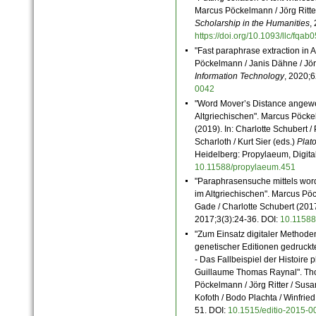
Marcus Pöckelmann / Jörg Ritter 
Scholarship in the Humanities
,
https://doi.org/10.1093/llc/fqab
"Fast paraphrase extraction in A
Pöckelmann / Janis Dähne / Jörg 
Information Technology
, 2020;
0042
"Word Mover’s Distance angewe
Altgriechischen". Marcus Pöckel
(2019). In: Charlotte Schubert / 
Scharloth / Kurt Sier (eds.)
Plato
Heidelberg: Propylaeum, Digita
10.11588/propylaeum.451
"Paraphrasensuche mittels wor
im Altgriechischen". Marcus Pö
Gade / Charlotte Schubert (2017
2017;3(3):24-36. DOI:
10.11588
"Zum Einsatz digitaler Methode
genetischer Editionen gedruck
- Das Fallbeispiel der Histoire
Guillaume Thomas Raynal". Tho
Pöckelmann / Jörg Ritter / Susa
Kofoth / Bodo Plachta / Winfrie
51. DOI:
10.1515/editio-2015-0