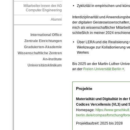
Zyklizität in empirischen und kü
Mitarbeiter:innen der AG
Computer Engineering
Interdiziplinarität und Anwendungsb
Alumni
der
digitalen Geisteswissenschaften
mich als wissenschaftlicher Mitarbei
schließlich in meiner 2024 erschiene
International Office
Zentrale Einrichtungen
Über LERA und die Realisierung w
Graduierten-Akademie
Werkzeuge zur Kollationierung v
Werkes
Wissenschaftliche Zentren
An-Institute
Bis 2025 an der Martin-Luther-Univer
Universitätsklinikum
an der
Freien Universität Berlin
.
Projekte
Materialität und Digitalität in de
Codices Vercellensis (VL3) und S
Homepage:
https://www.geschkult.
berlin.de/e/compas/forschung/for
Projektlaufzeit: 2025 bis 2028