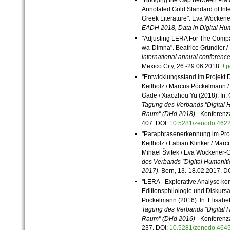
Annotated Gold Standard of Inte
Greek Literature". Eva Wöcken
EADH 2018, Data in Digital Hu
"Adjusting LERA For The Compar
wa-Dimna". Beatrice Gründler 
international annual conferenc
Mexico City, 26.-29.06.2018.
⭳ p
"Entwicklungsstand im Projekt D
Keilholz / Marcus Pöckelmann 
Gade / Xiaozhou Yu (2018). In: 
Tagung des Verbands "Digital 
Raum" (DHd 2018)
- Konferenz
407. DOI:
10.5281/zenodo.462
"Paraphrasenerkennung im Proje
Keilholz / Fabian Klinker / Mar
Mihael Švitek / Eva Wöckener-
des Verbands "Digital Humanit
2017)
‚ Bern, 13.-18.02.2017.
D
"LERA - Explorative Analyse ko
Editionsphilologie und Diskurs
Pöckelmann (2016). In: Elisabeth
Tagung des Verbands "Digital 
Raum" (DHd 2016)
- Konferenza
237. DOI:
10.5281/zenodo.464