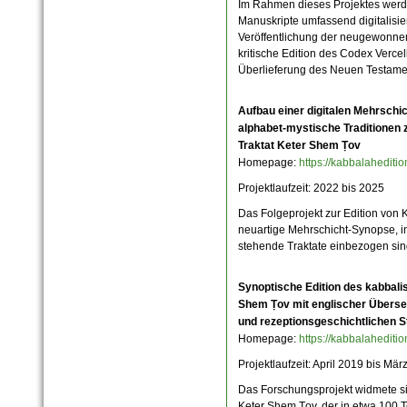
Im Rahmen dieses Projektes werde
Manuskripte umfassend digitalisie
Veröffentlichung der neugewonne
kritische Edition des Codex Vercell
Überlieferung des Neuen Testamen
Aufbau einer digitalen Mehrschi
alphabet-mystische Traditionen 
Traktat Keter Shem Ṭov
Homepage:
https://kabbalahedit
Projektlaufzeit: 2022
bis 2025
Das Folgeprojekt zur Edition von 
neuartige Mehrschicht-Synopse, in
stehende Traktate einbezogen sin
Synoptische Edition des kabbali
Shem Ṭov mit englischer Überse
und rezeptionsgeschichtlichen S
Homepage:
https://kabbalahedit
Projektlaufzeit:
April 2019 bis Mär
Das Forschungsprojekt widmete si
Keter Shem Ṭov, der in etwa 100 Te