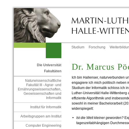
Studium
Forschung
Weiterbildu
Dr. Marcus Pö
Die Universität
Fakultäten
Ich bin Hallenser, naturverbunden u
Naturwissenschaftliche
engagiere ich mich politisch neben 
Fakultät III - Agrar- und
Studium der Informatik schloss ich i
Ernährungswissenschaften,
Luther-Universität Halle-Wittenberg
Geowissenschaften und
Informatik
effiziente Algorithmik und insbeson
sowohl in meiner Bachelorarbeit (20
Institut für Informatik
widerspiegelt:
Arbeitsgruppen am Institut
Ist die Welt kleiner geworden?
Exp
tageszeitabhängigen Durchmesse
Computer Engineering