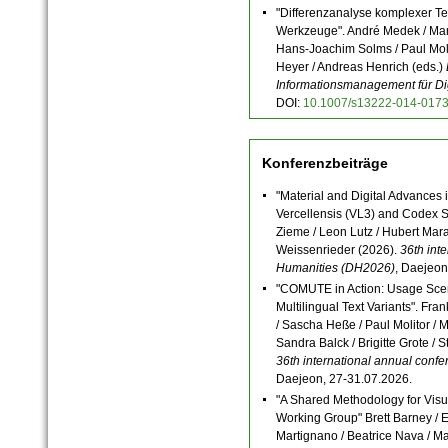
"Differenzanalyse komplexer Te
Werkzeuge". André Medek / Ma
Hans-Joachim Solms / Paul Molit
Heyer / Andreas Henrich (eds.)
Informationsmanagement für Di
DOI:
10.1007/s13222-014-0173
Konferenzbeiträge
"Material and Digital Advances 
Vercellensis (VL3) and Codex S
Zieme / Leon Lutz / Hubert Mar
Weissenrieder (2026).
36th int
Humanities (DH2026)
, Daejeon
"COMUTE in Action: Usage Sce
Multilingual Text Variants". Fr
/ Sascha Heße / Paul Molitor / 
Sandra Balck / Brigitte Grote / 
36th international annual conf
Daejeon, 27-31.07.2026.
"A Shared Methodology for Visua
Working Group" Brett Barney / El
Martignano / Beatrice Nava / M