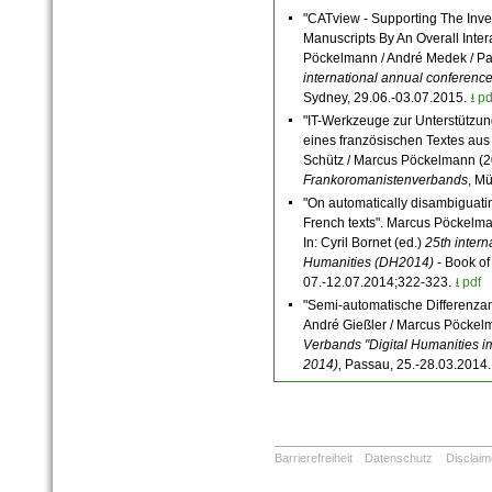
"CATview - Supporting The Inve
Manuscripts By An Overall Inter
Pöckelmann / André Medek / Paul
international annual conferenc
Sydney, 29.06.-03.07.2015.
⭳ pd
"IT-Werkzeuge zur Unterstützun
eines französischen Textes au
Schütz / Marcus Pöckelmann (
Frankoromanistenverbands
, Mü
"On automatically disambiguati
French texts". Marcus Pöckelman
In: Cyril Bornet (ed.)
25th intern
Humanities (DH2014)
- Book of
07.-12.07.2014;322-323.
⭳ pdf
"Semi-automatische Differenza
André Gießler / Marcus Pöckelm
Verbands "Digital Humanities 
2014)
‚ Passau, 25.-28.03.2014
Barrierefreiheit
Datenschutz
Disclaim