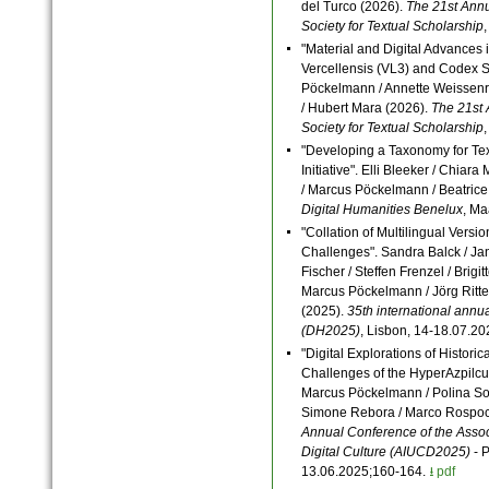
del Turco (2026).
The 21st Ann
Society for Textual Scholarship
"Material and Digital Advances 
Vercellensis (VL3) and Codex S
Pöckelmann / Annette Weissenr
/ Hubert Mara (2026).
The 21st 
Society for Textual Scholarship
"Developing a Taxonomy for Tex
Initiative". Elli Bleeker / Chiar
/ Marcus Pöckelmann / Beatrice
Digital Humanities Benelux
, Ma
"Collation of Multilingual Versi
Challenges". Sandra Balck / Jan
Fischer / Steffen Frenzel / Brigi
Marcus Pöckelmann / Jörg Ritte
(2025).
35th international annu
(DH2025)
, Lisbon, 14-18.07.2
"Digital Explorations of Historic
Challenges of the HyperAzpilcu
Marcus Pöckelmann / Polina Sol
Simone Rebora / Marco Rospoch
Annual Conference of the Associ
Digital Culture (AIUCD2025)
- 
13.06.2025;160-164.
⭳ pdf