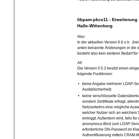
libpam-pkcs11 - Erweiterung 
Halle-Wittenberg
Neu:
In der aktuellen Version 0.6 o.h. (h
unten benannte Änderungen in die o
besteht also kein weiterer Bedarf fü
Alt:
Die Version 0.5.3 besitzt einen ein
folgende Funktionen:
keine Angabe mehrerer LDAP-Serv
Ausfallsicherheit)
keine verschlüsselte Datenübert
sondern Zertifikate erfragt, aller
Netzverkehrs eine mögliche Auswe
welcher Nutzer sich an welchem 
einloggt. Außerdem wird, falls für 
anonymous-Bind zum LDAP-Server 
erforderliche DN-Passwort im Klart
Authentifiuierung mittels CRAM-