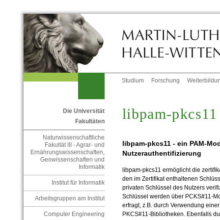
Studium
Forschung
Weiterbildu
libpam-pkcs11
Die Universität
Fakultäten
Naturwissenschaftliche
libpam-pkcs11 - ein PAM-Modul
Fakultät III - Agrar- und
Ernährungswissenschaften,
Nutzerauthentifizierung
Geowissenschaften und
Informatik
libpam-pkcs11 ermöglicht die zertifik
den im Zertifikat enthaltenen Schlüs
Institut für Informatik
privaten Schlüssel des Nutzers verifiz
Schlüssel werden über PCKS#11-Mo
Arbeitsgruppen am Institut
erfragt, z.B. durch Verwendung eine
Computer Engineering
PKCS#11-Bibliotheken. Ebenfalls du