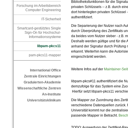
Bibliotheksfunktionen für die Signa
Forschung im Arbeitsbereich
privaten Schlüssels -- z.B. durch ei
Computer Engineering
dort hinterlegten privaten Schlüssel 
authentifiziert.
IT-Sicherheit
Die Separierung der Nutzer nach Auto
Smartcard-gestütztes Single
durch Überprüfung des Zertifikats u
Sign-On für Hochschul-
da beides vom Nutzer sleber - z.B. mi
Informationssysteme
Deshalb werden gültige und für die A
libpam-pkcs11
anhand der Signatur durch Prüfung 
erkannt. Weiterhin kann die Autorisi
pam-pkcs11-mapper
eingeschränkt werden.
Weitere Infos auf der
Maintainer-Se
International Office
Zentrale Einrichtungen
libpam-pkcs#11 authentifiziert die Nu
Graduierten-Akademie
demzufolge für das System eine Zuor
Wissenschaftliche Zentren
Hierfür setzt libpam-pkcs11 verschi
An-Institute
Die Mapper zur Zuordnung des Zertif
Universitätsklinikum
verschiedene Datenquellen zurück. 
Universität kommt nur die zentralisi
passende Mapper in Betracht.
Besch
TODO: Auswertung der Zertifikat-Re