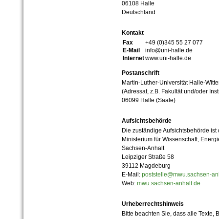
06108 Halle
Deutschland
Kontakt
Fax
+49 (0)345 55 27 077
E-Mail
info@uni-halle.de
Internet
www.uni-halle.de
Postanschrift
Martin-Luther-Universität Halle-Witt
(Adressat, z.B. Fakultät und/oder Inst
06099 Halle (Saale)
Aufsichtsbehörde
Die zuständige Aufsichtsbehörde ist
Ministerium für Wissenschaft, Ener
Sachsen-Anhalt
Leipziger Straße 58
39112 Magdeburg
E-Mail:
poststelle@mwu.sachsen-anh
Web:
mwu.sachsen-anhalt.de
Urheberrechtshinweis
Bitte beachten Sie, dass alle Texte, 