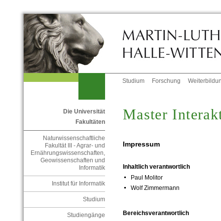
Studium
Forschung
Weiterbildu
Master Interak
Die Universität
Fakultäten
Naturwissenschaftliche
Impressum
Fakultät III - Agrar- und
Ernährungswissenschaften,
Geowissenschaften und
Inhaltlich verantwortlich
Informatik
Paul Molitor
Institut für Informatik
Wolf Zimmermann
Studium
Bereichsverantwortlich
Studiengänge