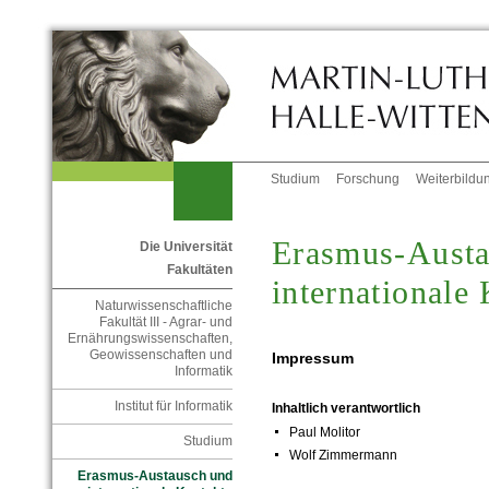
Studium
Forschung
Weiterbildu
Erasmus-Austa
Die Universität
Fakultäten
internationale
Naturwissenschaftliche
Fakultät III - Agrar- und
Ernährungswissenschaften,
Geowissenschaften und
Impressum
Informatik
Institut für Informatik
Inhaltlich verantwortlich
Paul Molitor
Studium
Wolf Zimmermann
Erasmus-Austausch und