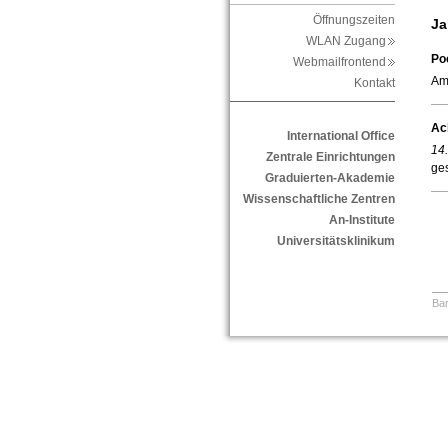
Öffnungszeiten
Ja
WLAN Zugang
Po
Webmailfrontend
Am
Kontakt
Ac
International Office
14
Zentrale Einrichtungen
ge
Graduierten-Akademie
Wissenschaftliche Zentren
An-Institute
Universitätsklinikum
Bar