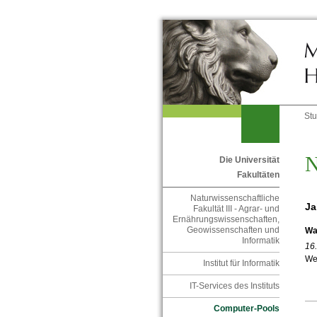
St
N
Die Universität
Fakultäten
Naturwissenschaftliche
Ja
Fakultät III - Agrar- und
Ernährungswissenschaften,
Geowissenschaften und
Wa
Informatik
16
Weg
Institut für Informatik
g
IT-Services des Instituts
Computer-Pools