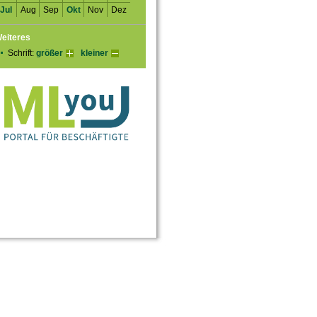
Jul
Aug
Sep
Okt
Nov
Dez
eiteres
Schrift:
größer
kleiner