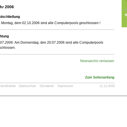
hr 2006
W
olschließung
 Montag, dem 02.10.2006 sind alle Computerpools geschlossen !
htung
.07.2006:
Am Donnerstag, den 20.07.2006 sind alle Computerpools
schlossen.
Newsarchiv verlassen
Zum Seitenanfang
rierefreiheit
Datenschutz
Disclaimer
Impressum
11.12.2025