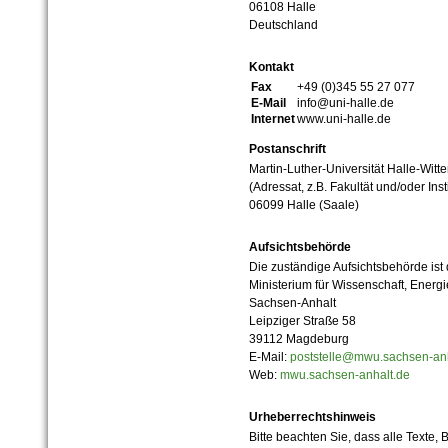
06108 Halle
Deutschland
Kontakt
Fax
+49 (0)345 55 27 077
E-Mail
info@uni-halle.de
Internet
www.uni-halle.de
Postanschrift
Martin-Luther-Universität Halle-Witt
(Adressat, z.B. Fakultät und/oder Inst
06099 Halle (Saale)
Aufsichtsbehörde
Die zuständige Aufsichtsbehörde ist
Ministerium für Wissenschaft, Ener
Sachsen-Anhalt
Leipziger Straße 58
39112 Magdeburg
E-Mail:
poststelle@mwu.sachsen-anh
Web:
mwu.sachsen-anhalt.de
Urheberrechtshinweis
Bitte beachten Sie, dass alle Texte, 