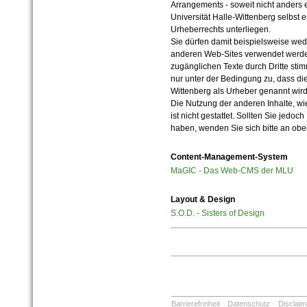
Arrangements - soweit nicht anders er
Universität Halle-Wittenberg selbst 
Urheberrechts unterliegen.
Sie dürfen damit beispielsweise wed
anderen Web-Sites verwendet werde
zugänglichen Texte durch Dritte sti
nur unter der Bedingung zu, dass die
Wittenberg als Urheber genannt wird
Die Nutzung der anderen Inhalte, wie
ist nicht gestattet. Sollten Sie jedo
haben, wenden Sie sich bitte an ob
Content-Management-System
MaGIC - Das Web-CMS der MLU
Layout & Design
S.O.D. - Sisters of Design
Barrierefreiheit
Datenschutz
Disclaim