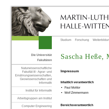
Studium
Forschung
Weiterbildu
Sascha Heße, 
Die Universität
Fakultäten
Naturwissenschaftliche
Impressum
Fakultät III - Agrar- und
Ernährungswissenschaften,
Geowissenschaften und
Inhaltlich verantwortlich
Informatik
Paul Molitor
Institut für Informatik
Wolf Zimmermann
Arbeitsgruppen am Institut
Bereichsverantwortlich
Computer Engineering