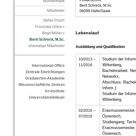
Postanschrift:
Bioinformatik
Berit Schreck, M.Sc.
Mitarbeiter
06099 Halle/Saale
Stefan Posch
Franziska Götze
Lebenslauf
Birgit Möller
Berit Schreck, M.Sc.
ehemalige Mitarbeiter
Ausbildung und Qualifikation
10/2013 –
Studium der Informa
11/2016
Wittenberg,
International Office
Bachelorarbeit: Nes
Zentrale Einrichtungen
Networks,
Graduierten-Akademie
Abschluss: Bachelo
Wissenschaftliche Zentren
Inform.).
An-Institute
Studium der Informa
Universitätsklinikum
Wittenberg,
02/2016 –
Erasmussemester, 
07/2016
Österreich,
Studiengang: Techn
Erasmussemester, 
Österreich,