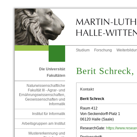
Studium
Forschung
Weiterbildu
Berit Schreck,
Die Universität
Fakultäten
Naturwissenschaftliche
Kontakt
Fakultät III - Agrar- und
Ernährungswissenschaften,
Berit Schreck
Geowissenschaften und
Informatik
Raum 412
Von-Seckendorff-Platz 1
Institut für Informatik
06120 Halle (Saale)
Arbeitsgruppen am Institut
ResearchGate:
https://www.resear
Mustererkennung und