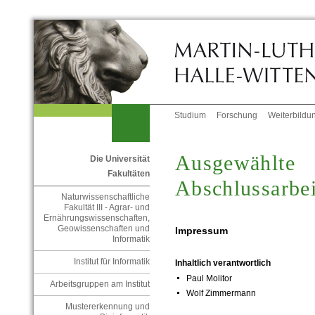
Studium
Forschung
Weiterbildu
Ausgewählte
Die Universität
Fakultäten
Abschlussarbe
Naturwissenschaftliche
Fakultät III - Agrar- und
Ernährungswissenschaften,
Geowissenschaften und
Impressum
Informatik
Institut für Informatik
Inhaltlich verantwortlich
Paul Molitor
Arbeitsgruppen am Institut
Wolf Zimmermann
Mustererkennung und