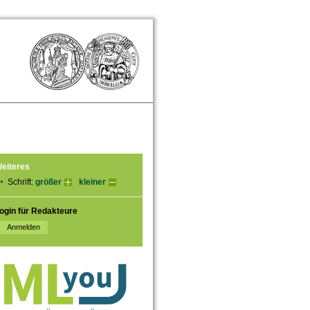
eiteres
Schrift:
größer
kleiner
ogin für Redakteure