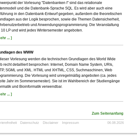
werpunkt der Vorlesung "Datenbanken I" sind das relationale
tenmodell und die Datenbank-Sprache SQL. Es wird aber auch eine
nführung in den Datenbank-Entwurf gegeben, außerdem die theoretischen
undlagen aus der Logik besprochen, sowie die Themen Datensicherheit,
hrbenutzerbetrieb und Anwendungsprogrammierung. Die Veranstaltung
t 10 LP und wird jedes Wintersemester angeboten.
ehr ... ]
undlagen des WWW
 dieser Vorlesung werden die technischen Grundlagen des World Wide
 recht detailliert besprochen: Internet, Domain Name System, URIs,
TP, SGML und XML. HTML und XHTML, CSS, Suchmaschinen, Web
ogrammierung. Die Vorlesung wird unregelmäßig angeboten (ca. jedes
eite Jahr im Sommersemester). Sie ist im Wahlbereich der Studiengänge
ormatik und Bioinformatik verwendbar.
ehr ... ]
Zum Seitenanfang
rierefreiheit
Datenschutz
Disclaimer
Impressum
06.08.2026