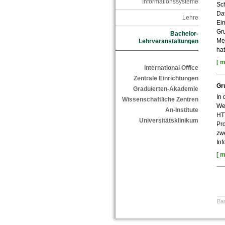
Informationssysteme
Sch
Da
Lehre
Ei
Gr
Bachelor-
Me
Lehrveranstaltungen
ha
[ m
International Office
Zentrale Einrichtungen
Gr
Graduierten-Akademie
In
Wissenschaftliche Zentren
Web
An-Institute
HT
Universitätsklinikum
Pr
zw
Inf
[ m
Bar