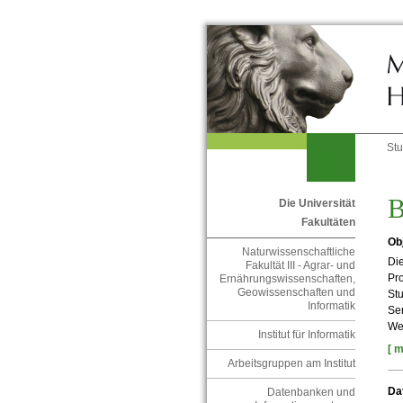
St
B
Die Universität
Fakultäten
Ob
Naturwissenschaftliche
Die
Fakultät III - Agrar- und
Pro
Ernährungswissenschaften,
Geowissenschaften und
Stu
Informatik
Se
We
Institut für Informatik
[ m
Arbeitsgruppen am Institut
Da
Datenbanken und