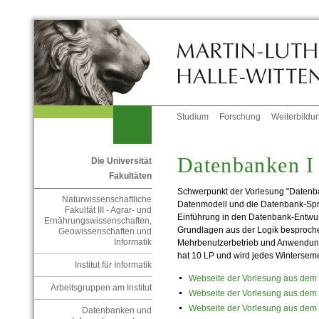
Studium
Forschung
Weiterbildu
Datenbanken I
Die Universität
Fakultäten
Schwerpunkt der Vorlesung "Datenban
Naturwissenschaftliche
Datenmodell und die Datenbank-Spr
Fakultät III - Agrar- und
Einführung in den Datenbank-Entwu
Ernährungswissenschaften,
Grundlagen aus der Logik besproche
Geowissenschaften und
Informatik
Mehrbenutzerbetrieb und Anwendun
hat 10 LP und wird jedes Winterseme
Institut für Informatik
Webseite der Vorlesung aus dem
Arbeitsgruppen am Institut
Webseite der Vorlesung aus dem
Webseite der Vorlesung aus dem
Datenbanken und