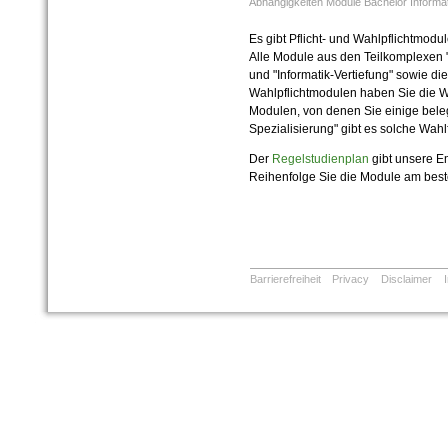
Abhängigkeiten Module Bachelor Informat
Es gibt Pflicht- und Wahlpflichtmodu
Alle Module aus den Teilkomplexen "
und "Informatik-Vertiefung" sowie die
Wahlpflichtmodulen haben Sie die 
Modulen, von denen Sie einige beleg
Spezialisierung" gibt es solche Wahl
Der
Regelstudienplan
gibt unsere E
Reihenfolge Sie die Module am best
Barrierefreiheit
Privacy
Disclaimer