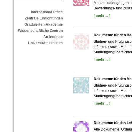
Masterstudiengängen an
Bewerbungs- und Zula
International Office
[ mehr ... ]
Zentrale Einrichtungen
Graduierten-Akademie
Wissenschaftliche Zentren
Dokumente für den Bac
An-Institute
Studien- und Prüfungs
Universitätsklinikum
Informatik sowie Modu
Studiengangübersichten
[ mehr ... ]
Dokumente für den Mas
Studien- und Prüfungs
Informatik sowie Modu
Studiengangübersichten
[ mehr ... ]
Dokumente für das Leh
Alle Dokumente, Ordnu