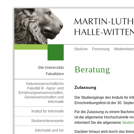
Studium
Forschung
Weiterbildu
Beratung
Die Universität
Fakultäten
Naturwissenschaftliche
Zulassung
Fakultät III - Agrar- und
Ernährungswissenschaften,
Geowissenschaften und
Die Studiengänge des Instiuts für In
Informatik
Einschreibungsfrist ist der 30. Septe
Institut für Informatik
Für die Zulassung zu einem Bachelo
ist die allgemeine Hochschulreife 
Studieninteressierte
informiert Sie die allgemeine
Studie
Informatik und Ich
Darüber hinaus wird durch das Imma