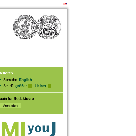
eiteres
Sprache:
English
Schrift:
größer
kleiner
ogin für Redakteure