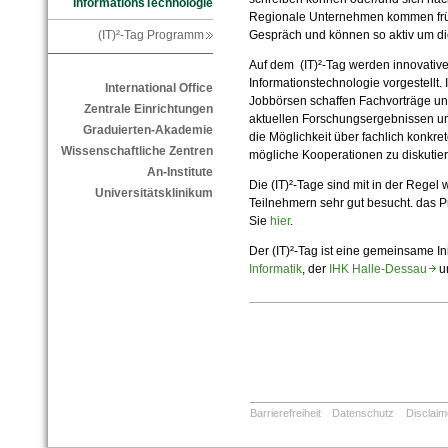
InformationsTechnologie
Regionale Unternehmen kommen früh
Gespräch und können so aktiv um d
(IT)²-Tag Programm
Auf dem (IT)²-Tag werden innovativ
Informationstechnologie vorgestellt.
International Office
Jobbörsen schaffen Fachvorträge u
Zentrale Einrichtungen
aktuellen Forschungsergebnissen u
Graduierten-Akademie
die Möglichkeit über fachlich konkr
Wissenschaftliche Zentren
mögliche Kooperationen zu diskutier
An-Institute
Die (IT)²-Tage sind mit in der Regel
Universitätsklinikum
Teilnehmern sehr gut besucht. das P
Sie
hier
.
Der (IT)²-Tag ist eine gemeinsame In
Informatik
, der
IHK Halle-Dessau
u
Barrierefreiheit
Datenschutz
Disclaim