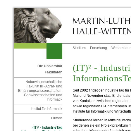
Studium
Forschung
Weiterbildu
(IT)² - Industr
Die Universität
Fakultäten
InformationsT
Naturwissenschaftliche
Fakultät III - Agrar- und
Seit 2002 findet der IndustrieTag für
Ernährungswissenschaften,
Geowissenschaften und
Mai und November statt. Er dient als
Informatik
von Kontakten zwischen regionalen
sowie regionalen IT-Unternehmen und
Institut für Informatik
Institute für Informatik und Wirtschaf
Firmen
Studierende lernen in Mitteldeutsc
bei denen sie ein Projektpraktikum 
(IT)² - IndustrieTag
schreiben können oder/und sich na