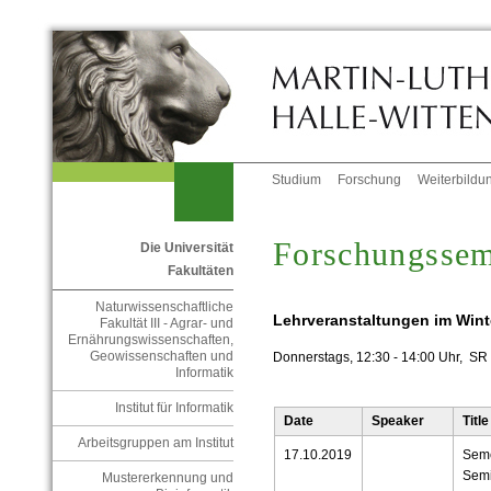
Studium
Forschung
Weiterbildu
Forschungssem
Die Universität
Fakultäten
Naturwissenschaftliche
Lehrveranstaltungen im Wint
Fakultät III - Agrar- und
Ernährungswissenschaften,
Geowissenschaften und
Donnerstags, 12:30 - 14:00 Uhr, SR 
Informatik
Institut für Informatik
Date
Speaker
Title
Arbeitsgruppen am Institut
17.10.2019
Seme
Semi
Mustererkennung und