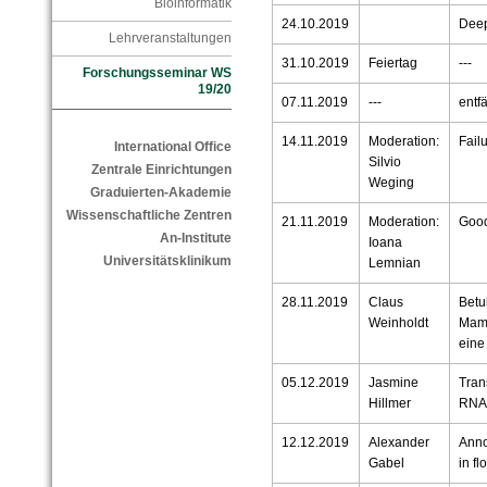
Bioinformatik
24.10.2019
Deep
Lehrveranstaltungen
31.10.2019
Feiertag
---
Forschungsseminar WS
19/20
07.11.2019
---
entfä
14.11.2019
Moderation:
Fail
International Office
Silvio
Zentrale Einrichtungen
Weging
Graduierten-Akademie
Wissenschaftliche Zentren
21.11.2019
Moderation:
Good
An-Institute
Ioana
Universitätsklinikum
Lemnian
28.11.2019
Claus
Betu
Weinholdt
Mamm
eine
05.12.2019
Jasmine
Tran
Hillmer
RNA
12.12.2019
Alexander
Anno
Gabel
in f