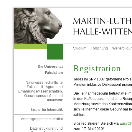
Studium
Forschung
Weiterbildu
Registration
Die Universität
Fakultäten
Jedes im SPP 1307 geförderte Projek
Naturwissenschaftliche
Minuten inklusive Diskussion) präsen
Fakultät III - Agrar- und
Ernährungswissenschaften,
Die Teilnahmegebühr beträgt wie im 
Geowissenschaften und
in den Kaffeepausen und eine Recep
Informatik
Moritzburg sowie das Konferenzdinner
sich Teilnehmer, diese Gebühr bar 
Institut für Informatik
zahlen.
Arbeitsgruppen am Institut
Bitte registrieren Sie sich via
EasyCh
Datenstrukturen und
zum 17. Mai 2010!