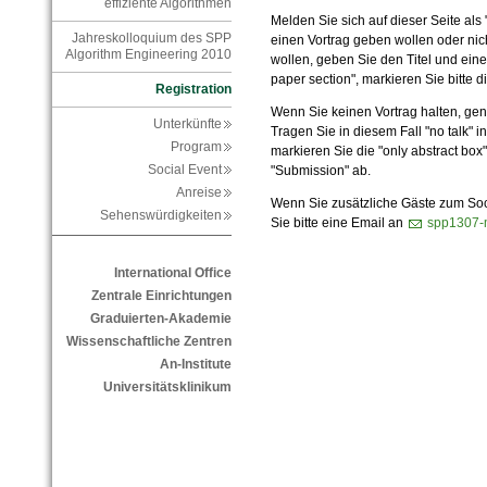
effiziente Algorithmen
Melden Sie sich auf dieser Seite als
Jahreskolloquium des SPP
einen Vortrag geben wollen oder nic
Algorithm Engineering 2010
wollen, geben Sie den Titel und eine
paper section", markieren Sie bitte di
Registration
Wenn Sie keinen Vortrag halten, genü
Unterkünfte
Tragen Sie in diesem Fall "no talk" i
Program
markieren Sie die "only abstract box
Social Event
"Submission" ab.
Anreise
Wenn Sie zusätzliche Gäste zum Soc
Sehenswürdigkeiten
Sie bitte eine Email an
spp1307-m
International Office
Zentrale Einrichtungen
Graduierten-Akademie
Wissenschaftliche Zentren
An-Institute
Universitätsklinikum