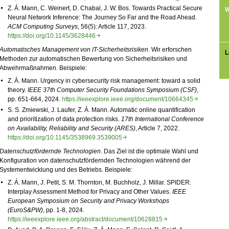
Z. Á. Mann, C. Weinert, D. Chabal, J. W. Bos. Towards Practical Secure
W
Neural Network Inference: The Journey So Far and the Road Ahead.
ACM Computing Surveys
, 56(5): Article 117, 2023.
https://doi.org/10.1145/3628446
Automatisches Management von IT-
Sicherheitsrisiken
. Wir erforschen
L
Methoden zur automatischen Bewertung von Sicherheitsrisiken und
Abwehrmaßnahmen. Beispiele:
Z. Á. Mann. Urgency in cybersecurity risk management: toward a solid
theory.
IEEE 37th Computer Security Foundations Symposium (CSF)
,
pp. 651-664, 2024.
https://ieeexplore.ieee.org/document/10664345
S. S. Zmiewski, J. Laufer, Z. Á. Mann. Automatic online quantification
and prioritization of data protection risks.
17th International Conference
on Availability, Reliability and Security (ARES)
, Article 7, 2022.
https://doi.org/10.1145/3538969.3539005
Datenschutzfördernde Technologien
. Das Ziel ist die optimale Wahl und
Konfiguration von datenschutzfördernden Technologien während der
Systementwicklung und des Betriebs. Beispiele:
Z. Á. Mann, J. Petit, S. M. Thornton, M. Buchholz, J. Millar. SPIDER:
Interplay Assessment Method for Privacy and Other Values.
IEEE
European Symposium on Security and Privacy Workshops
(EuroS&PW)
, pp. 1-8, 2024.
https://ieeexplore.ieee.org/abstract/document/10628815