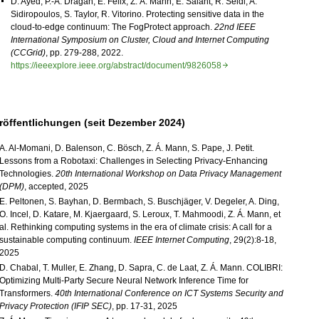
D. Ayed, P.-A. Dragan, E. Félix, Z. Á. Mann, E. Salant, R. Seidl, A.
Sidiropoulos, S. Taylor, R. Vitorino. Protecting sensitive data in the
cloud-to-edge continuum: The FogProtect approach.
22nd IEEE
International Symposium on Cluster, Cloud and Internet Computing
(CCGrid)
, pp. 279-288, 2022.
https://ieeexplore.ieee.org/abstract/document/9826058
röffentlichungen (seit Dezember 2024)
A. Al-Momani, D. Balenson, C. Bösch, Z. Á. Mann, S. Pape, J. Petit.
Lessons from a Robotaxi: Challenges in Selecting Privacy-Enhancing
Technologies.
20th International Workshop on Data Privacy Management
(DPM)
, accepted, 2025
E. Peltonen, S. Bayhan, D. Bermbach, S. Buschjäger, V. Degeler, A. Ding,
O. Incel, D. Katare, M. Kjaergaard, S. Leroux, T. Mahmoodi, Z. Á. Mann, et
al. Rethinking computing systems in the era of climate crisis: A call for a
sustainable computing continuum.
IEEE Internet Computing
, 29(2):8-18,
2025
D. Chabal, T. Muller, E. Zhang, D. Sapra, C. de Laat, Z. Á. Mann.
COLIBRI
:
Optimizing Multi-Party Secure Neural Network Inference Time for
Transformers.
40th International Conference on ICT Systems Security and
Privacy Protection (IFIP SEC)
, pp. 17-31, 2025