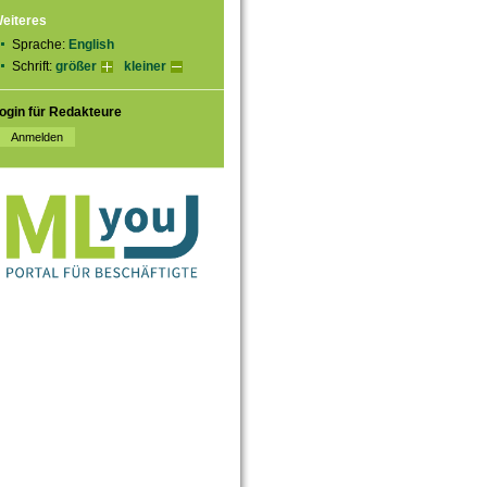
eiteres
Sprache:
English
Schrift:
größer
kleiner
ogin für Redakteure