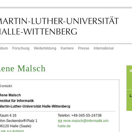
udium
Forschung
Weiterbildung
Karriere
Presse
International
ene Malsch
W
Kontakt
Rene Malsch
L
Institut für Informatik
Martin-Luther-Universität Halle-Wittenberg
Raum 4.16
Telefon: +49-345-55-24738
Von-Seckendorff-Platz 1
rene.malsch@informatik.uni-
06120 Halle (Saale)
halle.de
Link zur Anfahrt