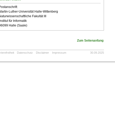
Postanschrift:
Martin-Luther-Universität Halle-Wittenberg
Naturwissenschaftliche Fakultät III
Institut für Informatik
06099 Halle (Saale)
Zum Seitenanfang
rierefreiheit
Datenschutz
Disclaimer
Impressum
30.09.2025