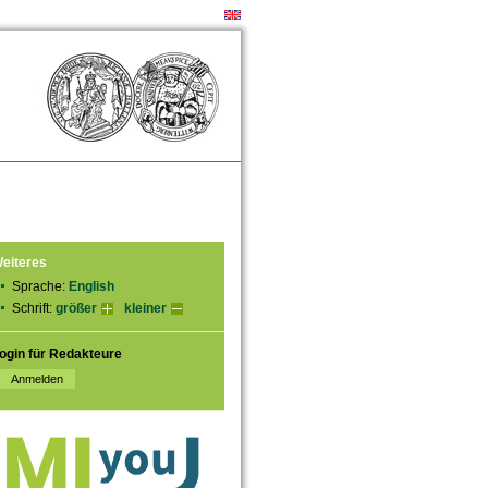
eiteres
Sprache:
English
Schrift:
größer
kleiner
ogin für Redakteure